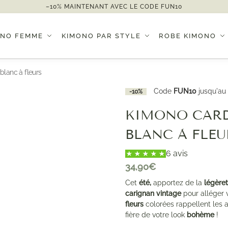
–10% MAINTENANT AVEC LE CODE FUN10
ONO FEMME
KIMONO PAR STYLE
ROBE KIMONO
blanc à fleurs
Code
FUN10
jusqu'au
-10%
KIMONO CARD
BLANC À FLEU
6 avis
34,90
€
Cet
été,
apportez de la
légère
carignan vintage
pour alléger v
fleurs
colorées rappellent les 
fière de votre look
bohème
!