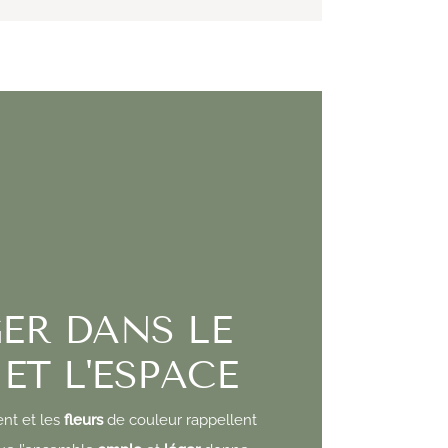
ER DANS LE
ET L'ESPACE
nt et les
fleurs
de couleur rappellent