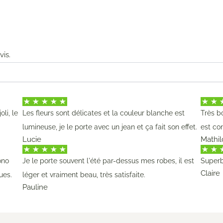
vis.
li, le
Les fleurs sont délicates et la couleur blanche est
Très bo
.
lumineuse, je le porte avec un jean et ça fait son effet.
est con
Lucie
Mathil
ono
Je le porte souvent l'été par-dessus mes robes, il est
Superb
Claire
ues.
léger et vraiment beau, très satisfaite.
Pauline