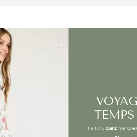
VOYAG
TEMPS 
Le tissu
blanc
transpare