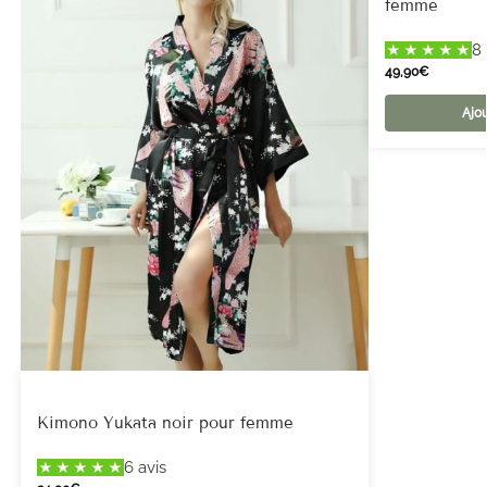
femme
8 
49,90
€
Ajou
Kimono Yukata noir pour femme
6 avis