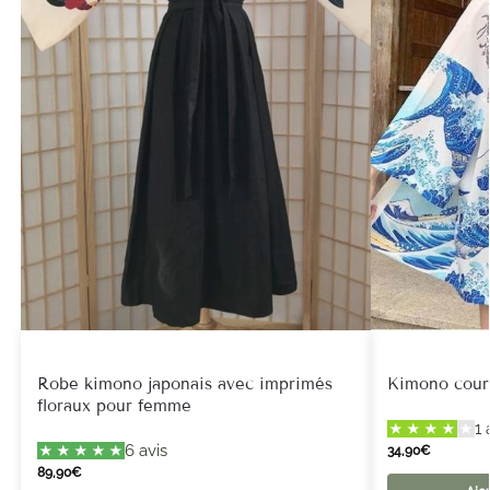
Robe kimono japonais avec imprimés
Kimono court
floraux pour femme
1 
6 avis
34,90
€
89,90
€