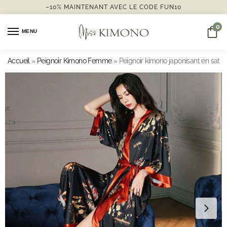
–10% MAINTENANT AVEC LE CODE FUN10
0
MENU
Accueil
»
Peignoir Kimono Femme
»
Peignoir kimono japonisant en satin 