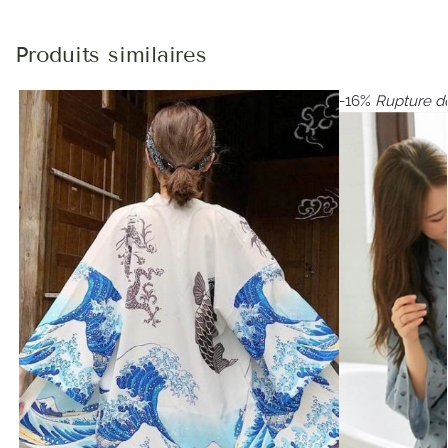
Produits similaires
-16%
Rupture d