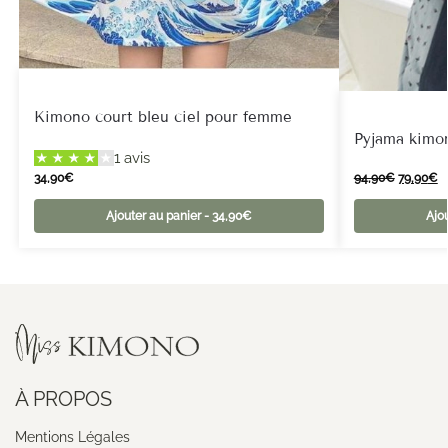
Kimono court bleu ciel pour femme
Pyjama kimon
1 avis
34,90
€
94,90
€
79,90
€
Ajouter au panier - 34,90€
Ajo
À PROPOS
Mentions Légales